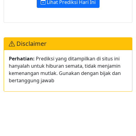
Lihat Prediksi Hari Ini
Disclaimer
Perhatian:
Prediksi yang ditampilkan di situs ini
hanyalah untuk hiburan semata, tidak menjamin
kemenangan mutlak. Gunakan dengan bijak dan
bertanggung jawab