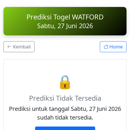
Prediksi Togel WATFORD
Sabtu, 27 Juni 2026
Kembali
Home
🔒
Prediksi Tidak Tersedia
Prediksi untuk tanggal Sabtu, 27 Juni 2026
sudah tidak tersedia.