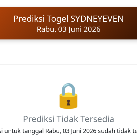
Prediksi Togel SYDNEYEVEN
Rabu, 03 Juni 2026
🔒
Prediksi Tidak Tersedia
i untuk tanggal Rabu, 03 Juni 2026 sudah tidak t