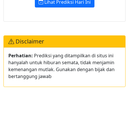
Lihat Prediksi Hari Ini
Disclaimer
Perhatian:
Prediksi yang ditampilkan di situs ini
hanyalah untuk hiburan semata, tidak menjamin
kemenangan mutlak. Gunakan dengan bijak dan
bertanggung jawab