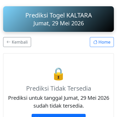
Prediksi Togel KALTARA
Jumat, 29 Mei 2026
Kembali
Home
🔒
Prediksi Tidak Tersedia
Prediksi untuk tanggal Jumat, 29 Mei 2026
sudah tidak tersedia.