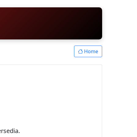
Home
ersedia.