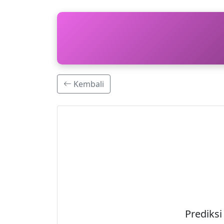
Kembali
Prediksi