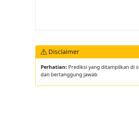
Disclaimer
Perhatian:
Prediksi yang ditampilkan di 
dan bertanggung jawab